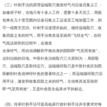
（三）针刺手法的原理远端取穴激发经气与沿途召集义工 ：
如修房子时，当地只有十多人工作，需要十多天完工，用面
包車在几十里范围内沿途召集义工运送至工地加盟工作，则
可一或两天完功。针刺手法道理亦如此，循经远端取穴，收
集四肢之未的经气，用手法将其送至病所“飞经走气”，在经
气抵达病所的过程中，会激发
全身经气，而自动调解和平衡自身的阴阳即“气至而有效”，
达到治病的目地。中医针灸治病取穴三大原则为 ：局部取
穴、远端取穴及取特定穴。远端循经取穴是中医针灸区别西
医解剖针灸或神经针灸的显著特点之一 ；而远端循经取穴后
用手法，激发和收集四肢之未的经气，主动将其送至病所
即“气至而有效”，又是针灸医生临床水平的标志。
（四）传承针刺手法可提高临床疗效针刺手法并非要求对每