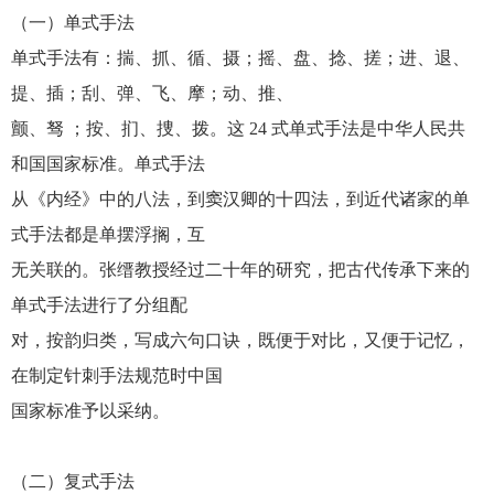
（一）单式手法
单式手法有：揣、抓、循、摄；摇、盘、捻、搓；进、退、
提、插；刮、弹、飞、摩；动、推、
颤、驽 ；按、扪、捜、拨。这 24 式单式手法是中华人民共
和国国家标准。单式手法
从《内经》中的八法，到窦汉卿的十四法，到近代诸家的单
式手法都是单摆浮搁，互
无关联的。张缙教授经过二十年的研究，把古代传承下来的
单式手法进行了分组配
对，按韵归类，写成六句口诀，既便于对比，又便于记忆，
在制定针刺手法规范时中国
国家标准予以采纳。
（二）复式手法