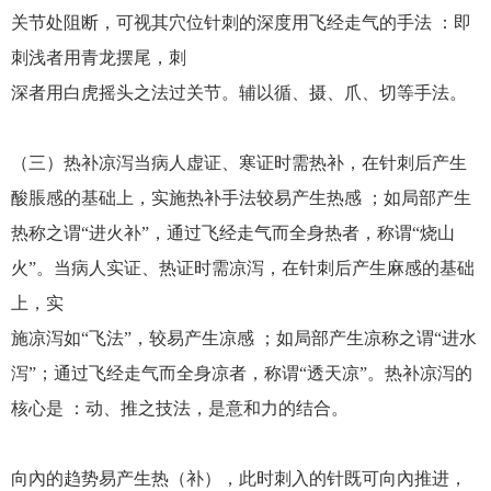
关节处阻断，可视其穴位针刺的深度用飞经走气的手法 ：即
刺浅者用青龙摆尾，刺
深者用白虎摇头之法过关节。辅以循、摄、爪、切等手法。
（三）热补凉泻当病人虚证、寒证时需热补，在针刺后产生
酸脹感的基础上，实施热补手法较易产生热感 ；如局部产生
热称之谓“进火补”，通过飞经走气而全身热者，称谓“烧山
火”。当病人实证、热证时需凉泻，在针刺后产生麻感的基础
上，实
施凉泻如“飞法”，较易产生凉感 ；如局部产生凉称之谓“进水
泻”；通过飞经走气而全身凉者，称谓“透天凉”。热补凉泻的
核心是 ：动、推之技法，是意和力的结合。
向內的趋势易产生热（补），此时刺入的针既可向內推进，