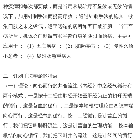
种疾病和每次都要做，而是当用常规治疗不显效或无效的情
况下，加用针刺手法而提高疗效 ；通过针刺手法的施实，收
集四肢之未之经气，运至远端的病所如五官或脏腑 ；当气至
病所后，机体会自动调节和平衡自身的阴阳而治病。主要可
应用于 ：（1）五官疾病 ；（2）脏腑疾病 ；（3）慢性久治
不愈者 ；（4）疑难及急重病人。
二、针刺手法学派的特点
（一）理论：向心而行的井合流注《内经》中之经气循行有
两个模式，一是按十二经由肺经开始至肝经为止的如环无端
的循行，这是营血的循行 ；二是按本输根结理论由四肢末端
向心而行，这是经气的循行。按十二经循行是讲营血的循
行，我们把它叫肺肝流注，这是讲营血的生理功能 ；按本输
根结的向心循行，我们把它叫井合流注，这是讲经气的循行