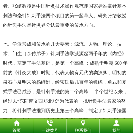
者。张缙教授是中国针灸技术操作规范即国家标准毫针基本
刺法和毫针针刺手法两个项目的第一起草人。研究张缙教授
的针刺手法是针灸界公认最重要的传承方向。
七、学派形成和传承的几大要素：源流、人物、理论、技
术、门生（亲传弟子）针刺手法学派源起两千年的《内经》
时代，奠定了手法基础，是第一个高峰 ；成熟于明朝 600 年
前的《针灸大成》时期，代表人物有元代的窦汉卿﹑明初的
泉石心及明未的杨继洲，经窦氏后几百年的锤练，单式和复
式手法己成形，是针刺手法的第二个高峰 ；半个世纪以来，
经过以“东陆南文西郑北张”为代表的一批针刺手法名家的努
力，将针刺手法推到历史上第三个高峰，制定了针刺手法国
家标准，并向 ISO《世界标准组织》推荐，使之将来成为世
界标准。
首页
一键拨号
联系我们
我的