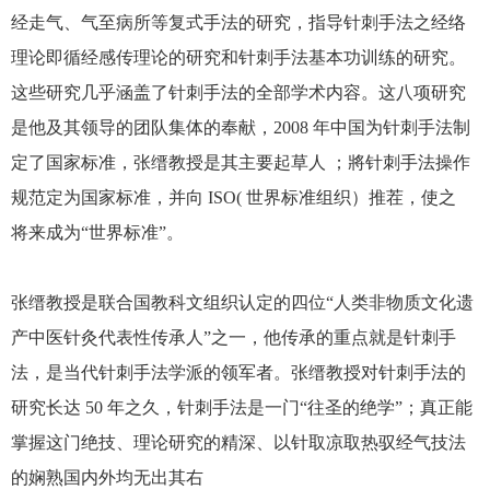
经走气、气至病所等复式手法的研究，指导针刺手法之经络
理论即循经感传理论的研究和针刺手法基本功训练的研究。
这些研究几乎涵盖了针刺手法的全部学术内容。这八项研究
是他及其领导的团队集体的奉献，2008 年中国为针刺手法制
定了国家标准，张缙教授是其主要起草人 ；將针刺手法操作
规范定为国家标准，并向 ISO( 世界标准组织）推茬，使之
将来成为“世界标准”。
张缙教授是联合国教科文组织认定的四位“人类非物质文化遗
产中医针灸代表性传承人”之一，他传承的重点就是针刺手
法，是当代针刺手法学派的领军者。张缙教授对针刺手法的
研究长达 50 年之久，针刺手法是一门“往圣的绝学”；真正能
掌握这门绝技、理论研究的精深、以针取凉取热驭经气技法
的娴熟国内外均无出其右