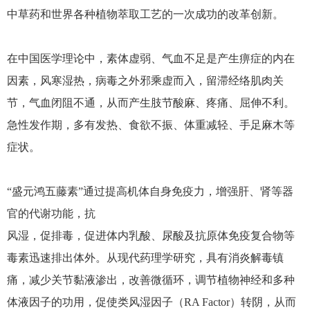
中草药和世界各种植物萃取工艺的一次成功的改革创新。
在中国医学理论中，素体虚弱、气血不足是产生痹症的内在
因素，风寒湿热，病毒之外邪乘虚而入，留滞经络肌肉关
节，气血闭阻不通，从而产生肢节酸麻、疼痛、屈伸不利。
急性发作期，多有发热、食欲不振、体重减轻、手足麻木等
症状。
“盛元鸿五藤素”通过提高机体自身免疫力，增强肝、肾等器
官的代谢功能，抗
风湿，促排毒，促进体内乳酸、尿酸及抗原体免疫复合物等
毒素迅速排出体外。从现代药理学研究，具有消炎解毒镇
痛，减少关节黏液渗出，改善微循环，调节植物神经和多种
体液因子的功用，促使类风湿因子（RA Factor）转阴，从而