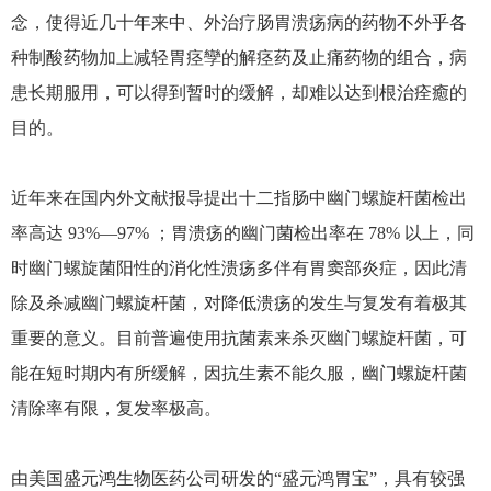
念，使得近几十年来中、外治疗肠胃溃疡病的药物不外乎各
种制酸药物加上减轻胃痉孿的解痉药及止痛药物的组合，病
患长期服用，可以得到暂时的缓解，却难以达到根治痊癒的
目的。
近年来在国内外文献报导提出十二指肠中幽门螺旋杆菌检出
率高达 93%—97% ；胃溃疡的幽门菌检出率在 78% 以上，同
时幽门螺旋菌阳性的消化性溃疡多伴有胃窦部炎症，因此清
除及杀减幽门螺旋杆菌，对降低溃疡的发生与复发有着极其
重要的意义。目前普遍使用抗菌素来杀灭幽门螺旋杆菌，可
能在短时期内有所缓解，因抗生素不能久服，幽门螺旋杆菌
清除率有限，复发率极高。
由美国盛元鸿生物医药公司研发的“盛元鸿胃宝”，具有较强