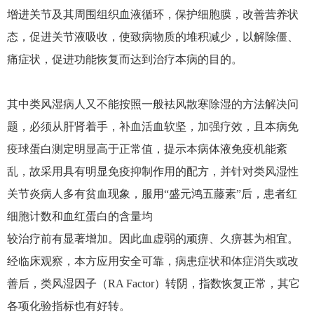
增进关节及其周围组织血液循环，保护细胞膜，改善营养状
态，促进关节液吸收，使致病物质的堆积减少，以解除僵、
痛症状，促进功能恢复而达到治疗本病的目的。
其中类风湿病人又不能按照一般袪风散寒除湿的方法解决问
题，必须从肝肾着手，补血活血软坚，加强疗效，且本病免
疫球蛋白测定明显高于正常值，提示本病体液免疫机能紊
乱，故采用具有明显免疫抑制作用的配方，并针对类风湿性
关节炎病人多有贫血现象，服用“盛元鸿五藤素”后，患者红
细胞计数和血红蛋白的含量均
较治疗前有显著增加。因此血虚弱的顽痹、久痹甚为相宜。
经临床观察，本方应用安全可靠，病患症状和体症消失或改
善后，类风湿因子（RA Factor）转阴，指数恢复正常，其它
各项化验指标也有好转。