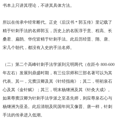
书本上只讲其理论，不讲其具体方法。
所以在传承中经常断代。正史《后汉书 * 郭玉传》里记载了
精于针刺手法的名师郭玉，历史上的名医淳于意、程高、长
桑君、扁鹊、华佗皆精于针刺手法。此后历经晋、隋、唐、
宋几个朝代，都没有入史的手法名师。
（二）第二个高峰针刺手法学派到元明两代（在距今 800-600
年左右）发展到鼎盛时期，有三位宗师和三部名著可以为其
代表。其一，元窦汉卿及其《针经指南》；其二，明初泉石
心及其《金针赋》；其三，明末杨继洲及其《针灸大成》。
如果尊窦汉卿为针刺手法学派之至圣先师，则应尊泉石心与
杨继洲为亚圣。此后清朝及民国年间又像晋、唐一样，针刺
手法的传承进入低潮。