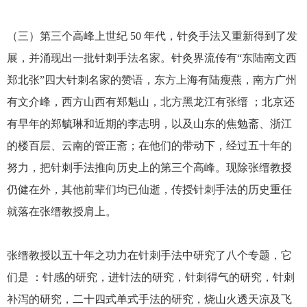
（三）第三个高峰上世纪 50 年代，针灸手法又重新得到了发
展，并涌现出一批针刺手法名家。针灸界流传有“东陆南文西
郑北张”四大针刺名家的赞语，东方上海有陆瘦燕，南方广州
有文介峰，西方山西有郑魁山，北方黑龙江有张缙 ；北京还
有早年的郑毓琳和近期的李志明，以及山东的焦勉斋、浙江
的楼百层、云南的管正斋；在他们的带动下，经过五十年的
努力，把针刺手法推向历史上的第三个高峰。现除张缙教授
仍健在外，其他前辈们均已仙逝，传授针刺手法的历史重任
就落在张缙教授肩上。
张缙教授以五十年之功力在针刺手法中研究了八个专题，它
们是 ：针感的研究，进针法的研究，针刺得气的研究，针刺
补泻的研究，二十四式单式手法的研究，烧山火透天凉及飞