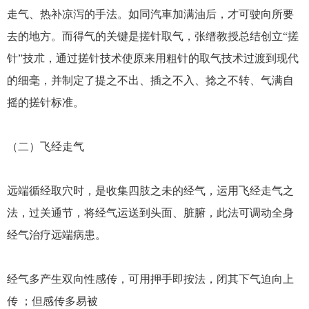
走气、热补凉泻的手法。如同汽車加满油后，才可驶向所要
去的地方。而得气的关键是搓针取气，张缙教授总结创立“搓
针”技朮，通过搓针技术使原来用粗针的取气技术过渡到现代
的细毫，并制定了提之不出、插之不入、捻之不转、气满自
摇的搓针标准。
（二）飞经走气
远端循经取穴时，是收集四肢之未的经气，运用飞经走气之
法，过关通节，将经气运送到头面、脏腑，此法可调动全身
经气治疗远端病患。
经气多产生双向性感传，可用押手即按法，闭其下气迫向上
传 ；但感传多易被