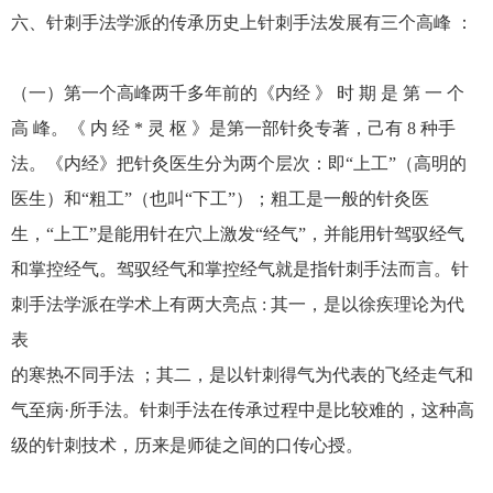
六、针刺手法学派的传承历史上针刺手法发展有三个高峰 ：
（一）第一个高峰两千多年前的《内经 》 时 期 是 第 一 个
高 峰。《 内 经 * 灵 枢 》是第一部针灸专著，己有 8 种手
法。《内经》把针灸医生分为两个层次：即“上工”（高明的
医生）和“粗工”（也叫“下工”）；粗工是一般的针灸医
生，“上工”是能用针在穴上激发“经气”，并能用针驾驭经气
和掌控经气。驾驭经气和掌控经气就是指针刺手法而言。针
刺手法学派在学术上有两大亮点 : 其一，是以徐疾理论为代
表
的寒热不同手法 ；其二，是以针刺得气为代表的飞经走气和
气至病·所手法。针刺手法在传承过程中是比较难的，这种高
级的针刺技术，历来是师徒之间的口传心授。