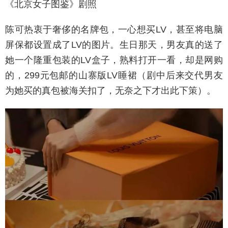
《北京女子图鉴》剧照
陈可热衷于奢侈的名牌包，一心想买LV，甚至将电脑
屏保都设置成了LV的图片。生日那天，男友真的送了
她一个隆重包装的LV盒子，熟料打开一看，却是网购
的，299元包邮的山寨版LV睡裙（剧中后来交代男友
为她买的真包被海关扣了，无奈之下才出此下策）。